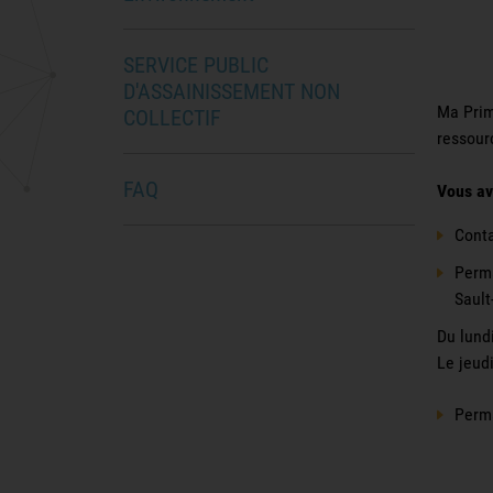
SERVICE PUBLIC
D'ASSAINISSEMENT NON
Ma Prim
COLLECTIF
ressour
FAQ
Vous av
Conta
Perma
Sault
Du lund
Le jeud
Perma