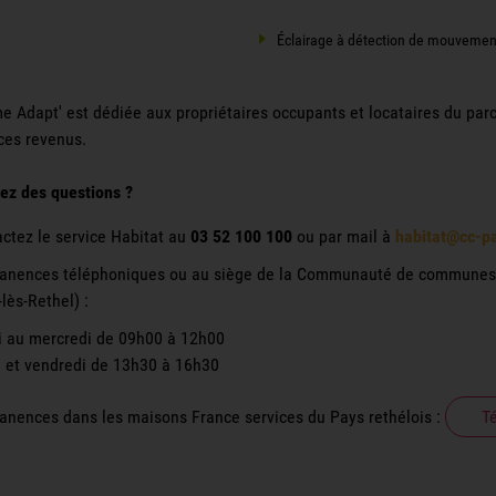
Éclairage à détection de mouvemen
e Adapt' est dédiée aux propriétaires occupants et locataires du parc 
ces revenus.
ez des questions ?
ctez le service Habitat au
03 52 100 100
ou par mail à
habitat@cc-pa
nences téléphoniques ou au siège de la Communauté de communes du
-lès-Rethel) :
i au mercredi de 09h00 à 12h00
i et vendredi de 13h30 à 16h30
nences dans les maisons France services du Pays rethélois :
Té