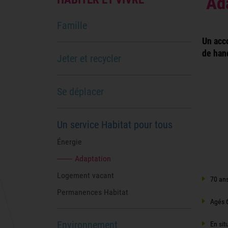
Ada
Famille
Un acc
de han
Jeter et recycler
Se déplacer
Un service Habitat pour tous
Énergie
Adaptation
Logement vacant
70 ans
Permanences Habitat
Agés 6
Environnement
En sit