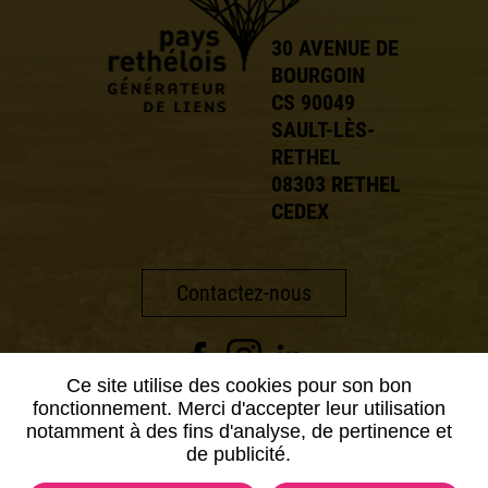
30 AVENUE DE
BOURGOIN
CS 90049
SAULT-LÈS-
RETHEL
08303 RETHEL
CEDEX
Contactez-nous
Ce site utilise des cookies pour son bon
fonctionnement. Merci d'accepter leur utilisation
ou rendez-vous sur notre appli
notamment à des fins d'analyse, de pertinence et
de publicité.