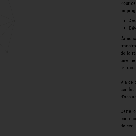
Pour ce
au prog
Amé
Dév
L'améli
transfro
de la r
une mei
le tran
Via ce 
sur les
d'assur
Cette c
continu
de sécur