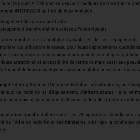
 faire, le projet AITIMI met en oeuvre 7 modules de travail et la
ramme INTERREG VI au titre de deux modules :
nagement des aires d'arrêt vélo
eloppement transfrontalier du réseau Points-Noeuds
oration durable de la mobilité cyclable et de ses équipements 
ntalière qui utiliseront le réseau pour leurs déplacements quotidiens,
égion, aux opérateurs économiques notamment touristiques qui béné
lleure attractivité et accessibilité du territoire mais aussi aux pou
sfert modal de leurs concitoyens vers une mobilité active décarbonée 
projet Interreg Ardenne ITInérance Mobilité Infrastructures, une coo
 enjeux de mobilité et d'équipements d'infrastructures : elle perm
er la cohérence d'aménagements locaux au-delà des frontières admini
oopération transfrontalière entre les 23 opérateurs bénéficiaires p
ité de l'offre de mobilité et des itinéraires, ainsi que la cohérenc
ité.