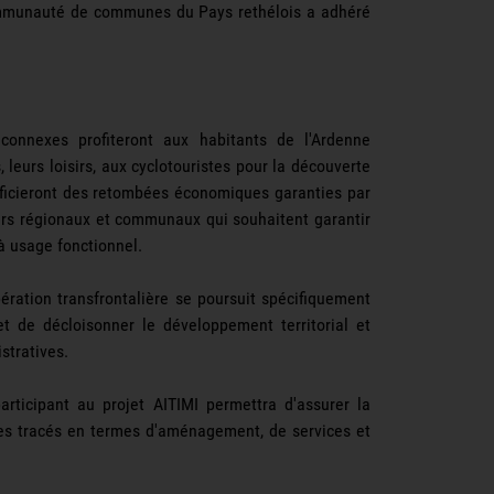
 Communauté de communes du Pays rethélois a adhéré
connexes profiteront aux habitants de l'Ardenne
 leurs loisirs, aux cyclotouristes pour la découverte
ficieront des retombées économiques garanties par
voirs régionaux et communaux qui souhaitent garantir
à usage fonctionnel.
pération transfrontalière se poursuit spécifiquement
et de décloisonner le développement territorial et
stratives.
articipant au projet AITIMI permettra d'assurer la
e des tracés en termes d'aménagement, de services et