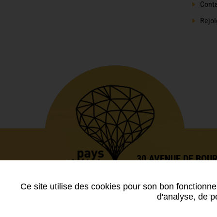
Cont
Rejoi
30 AVENUE DE BOU
CS 90049 SAULT-LÈ
08303 RETHEL CED
Ce site utilise des cookies pour son bon fonctionne
d'analyse, de pe
Les actualités
-
Mentions légales
-
Données personne