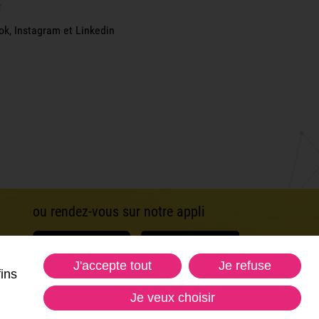
r
ok, Instagram et Linkedin
ou rendez-vous sur notre appli
J'accepte tout
Je refuse
fins
Je veux choisir