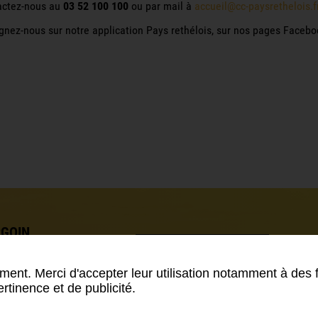
actez-nous au
03 52 100 100
ou par mail à
accueil@cc-paysrethelois.f
gnez-nous sur notre application Pays rethélois, sur nos pages Facebo
RGOIN
S-RETHEL
Contactez-nous
EX
ment. Merci d'accepter leur utilisation notamment à des 
rtinence et de publicité.
lles
-
Plan du site