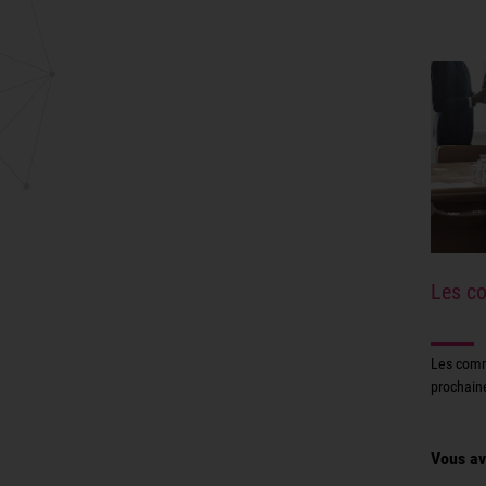
Les c
Les comm
prochai
Vous av