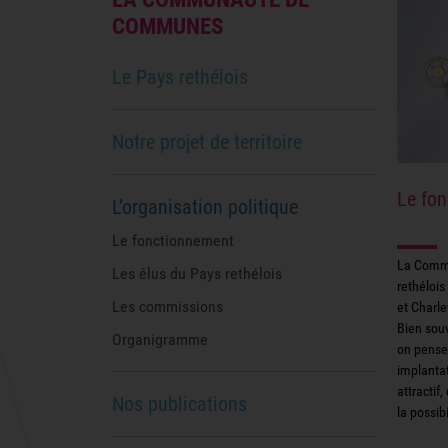
COMMUNES
Le Pays rethélois
Notre projet de territoire
Le fo
L’organisation politique
Le fonctionnement
La Comm
Les élus du Pays rethélois
rethélois
Les commissions
et Charlev
Bien souv
Organigramme
on pense
implantat
attractif
Nos publications
la possibi